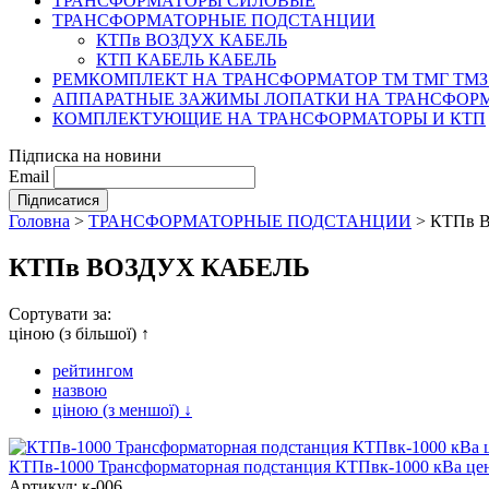
ТРАНСФОРМАТОРЫ СИЛОВЫЕ
ТРАНСФОРМАТОРНЫЕ ПОДСТАНЦИИ
КТПв ВОЗДУХ КАБЕЛЬ
КТП КАБЕЛЬ КАБЕЛЬ
РЕМКОМПЛЕКТ НА ТРАНСФОРМАТОР ТМ ТМГ ТМЗ
АППАРАТНЫЕ ЗАЖИМЫ ЛОПАТКИ НА ТРАНСФОРМ
КОМПЛЕКТУЮЩИЕ НА ТРАНСФОРМАТОРЫ И КТП
Підписка на новини
Email
Головна
>
ТРАНСФОРМАТОРНЫЕ ПОДСТАНЦИИ
>
КТПв 
КТПв ВОЗДУХ КАБЕЛЬ
Сортувати за:
ціною (з більшої)
↑
рейтингом
назвою
ціною (з меншої)
↓
КТПв-1000 Трансформаторная подстанция КТПвк-1000 кВа це
Артикул: к-006