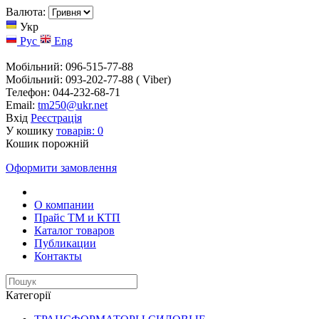
Валюта:
Укр
Рус
Eng
Мобільний: 096-515-77-88
Мобільний: 093-202-77-88 ( Viber)
Телефон: 044-232-68-71
Email:
tm250@ukr.net
Вхід
Реєстрація
У кошику
товарів:
0
Кошик порожній
Оформити замовлення
О компании
Прайс TM и КТП
Каталог товаров
Публикации
Контакты
Категорії