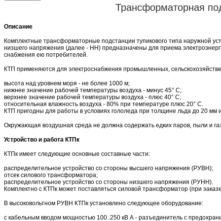
Трансформаторная под
Описание
Комплектные трансформаторные подстанции тупикового типа наружной устан
низшего напряжения (далее - НН) предназначены для приема электроэнерг
снабжения ею потребителей.
КТП применяются для электроснабжения промышленных, сельскохозяйствен
высота над уровнем моря - не более 1000 м;
нижнее значение рабочей температуры воздуха - минус 45° С;
верхнее значение рабочей температуры воздуха - плюс 40° С;
относительная влажность воздуха - 80% при температуре плюс 20° С.
КТП пригодны для работы в условиях гололеда при толщине льда до 20 мм и с
Окружающая воздушная среда не должна содержать едких паров, пыли и га
Устройство и работа КТПк
КТПк имеет следующие основные составные части:
распределительное устройство со стороны высшего напряжения (РУВН);
отсек силового трансформатора;
распределительное устройство со стороны низшего напряжения (РУНН).
Комплектно с КТПк может поставляться силовой трансформатор (при заказе
В высоковольтном РУВН КТПк установлено следующее оборудование:
с кабельным вводом мощностью 100..250 кВ А - разъединитель с предохран