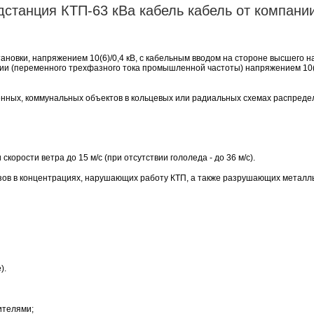
станция КТП-63 кВа кабель кабель от компани
овки, напряжением 10(6)/0,4 кВ, с кабельным вводом на стороне высшего н
ии (переменного трехфазного тока промышленной частоты) напряжением 10(6
ных, коммунальных объектов в кольцевых или радиальных схемах распреде
корости ветра до 15 м/с (при отсутствии гололеда - до 36 м/с).
зов в концентрациях, нарушающих работу КТП, а также разрушающих металл
).
ителями;