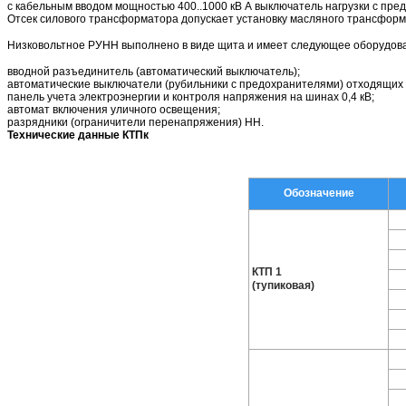
с кабельным вводом мощностью 400..1000 кВ А выключатель нагрузки с пре
Отсек силового трансформатора допускает установку масляного трансформ
Низковольтное РУНН выполнено в виде щита и имеет следующее оборудов
вводной разъединитель (автоматический выключатель);
автоматические выключатели (рубильники с предохранителями) отходящих 
панель учета электроэнергии и контроля напряжения на шинах 0,4 кВ;
автомат включения уличного освещения;
разрядники (ограничители перенапряжения) НН.
Технические данные КТПк
Обозначение
КТП 1
(тупиковая)