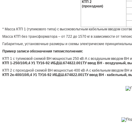
КТП 2
(проходная)
* Масса КТП 1 (тупикового типа) с высоковольтным кабельным вводом соотв
Масса КТП без трансформатора – от 722 до 1570 кг в зависимости от типои
Габаритные, установочные размеры и схемы электрические принципиальны
Пример записи обозначения типоисполнения:
КТП 1 с тупиковой схемой ВН мощностью 250 кВ·А с воздушным вводом ВН
КТП 1-250/10/0,4 У1 ТУ16-92 ИБДШ.674822.001ТУ ввод ВН - воздушный, 
КТП 2 с проходной схемой ВН мощностью 400 кВ·А с кабельным вводом ВН 
КТП 2к-400/10/0,4 У1 ТУ16-92 ИБДШ.674822.001ТУ ввод ВН - кабельный, 