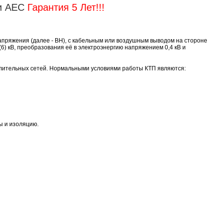
и АЕС
Гарантия 5 Лет!!!
апряжения (далее - ВН), с кабельным или воздушным выводом на стороне
) кВ, преобразования её в электроэнергию напряжением 0,4 кВ и
лительных сетей. Нормальными условиями работы КТП являются:
ы и изоляцию.